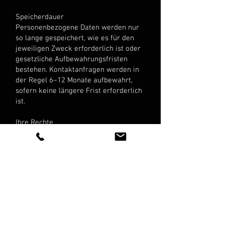
Speicherdauer
Personenbezogene Daten werden nur
so lange gespeichert, wie es für den
jeweiligen Zweck erforderlich ist oder
gesetzliche Aufbewahrungsfristen
bestehen. Kontaktanfragen werden in
der Regel 6–12 Monate aufbewahrt,
sofern keine längere Frist erforderlich
ist.
Ihre Rechte
Sie haben das Recht auf Auskunft,
Berichtigung, Löschung, Einschränkung
der Verarbeitung, Datenübertragbarkeit
sowie das Recht, eine erteilte
Einwilligung jederzeit zu widerrufen
und Beschwerde bei einer
Aufsichtsbehörde einzureichen.
Sicherheit