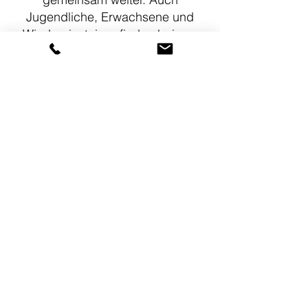
Jugendliche, Erwachsene und
Wiedereinsteiger finden bei uns
den idealen Einstieg.​​
Basslehrer: Marco Tullius
KOSTENLOSE PROBESTUNDE
Impressum
Datenschutz
AGB
© 2026 Musikschule Münster e.V.
info@musikschule-muenster.de
| Tel:
(0 25
97) 6 93 94 56